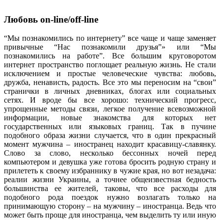
Любовь on-line/off-line
“Мы познакомились по интернету” все чаще и чаще заменяет
привычные “Нас познакомили друзья”» или “Мы
познакомились на работе”. Все большим круговоротом
интернет пространство поглощает реальную жизнь. Не стали
исключением и простые человеческие чувства: любовь,
дружба, ненависть, радость. Все это мы переносим на “свои”
странички в личных дневниках, блогах или социальных
сетях. И вроде бы все хорошо: технический прогресс,
упрощенные методы связи, легкое получение всевозможной
информации, новые знакомства для которых нет
государственных или языковых границ. Так в пучине
подобного образа жизни случается, что в один прекрасный
момент мужчина – иностранец находит красавицу-славянку.
Слово за слово, несколько бессонных ночей перед
компьютером и девушка уже готова бросить родную страну и
прилететь к своему избраннику в чужие края, но вот незадача:
реалии жизни Украины, а точнее общеизвестная бедность
большинства ее жителей, таковы, что все расходы для
подобного рода поездок нужно возлагать только на
принимающую сторону – на мужчину – иностранца. Ведь что
может быть проще для иностранца, чем выделить ту или иную