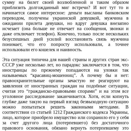
сумму на билет своей возлюбленной и таким образом
приблизить долгожданный миг встречи? И вот тут то и
начинается самое интересное: деньги высланы банковским
переводом, получены украинской девушкой, мужчина в
ожидании прилета девушки, но вдруг девушка внезапно
исчезает (она больше не отвечает на сообщения, звонки и
даже отключает телефон). Конечно, только после нескольких
безуспешных дней усилий восстановить связь мужчина
понимает, что его попросту использовали, а точнее
использовали его кошелек и наивность.
Эта ситуация типична для нашей страны и других стран экс-
СССР уже несколько лет, но парадокс заключается в том, что
иностранцы по прежнему попадаются на уловки так
называемых “красавиц-мошенниц”. А почему бы и нет:
правоохранительные органы зачастую не реагируют на
заявления от иностранных граждан на подобные ситуации,
считая это “гражданско-правовыми спорами” и на этом все
уголовное расследование заканчивается. Хотя, если копнуть
глубже даже такую на первый взгляд безвыходную ситуацию
можно попытаться решить законными методами. В
соответствии со статьей 1212 Гражданского кодекса Украины,
лицо, которое приобрело имущество или сохранило его у себя
за счет другого лица (потерпевшего) без достаточного
правового основания, обязано вернуть потерпевшему это