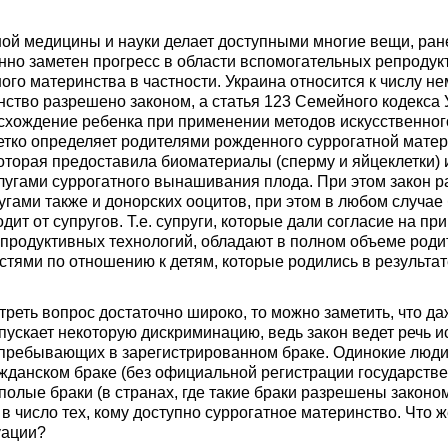
ой медицины и науки делает доступными многие вещи, ран
нно заметен прогресс в области вспомогательных репродук
ого материнства в частности. Украина относится к числу не
нство разрешено законом, а статья 123 Семейного кодекса
схождение ребенка при применении методов искусственног
етко определяет родителями рожденного суррогатной мате
которая предоставила биоматериалы (сперму и яйцеклетки) 
лугами суррогатного вынашивания плода. При этом закон 
гами также и донорских ооцитов, при этом в любом случае 
дит от супругов. Т.е. супруги, которые дали согласие на п
продуктивных технологий, обладают в полном объеме роди
тями по отношению к детям, которые родились в результате
треть вопрос достаточно широко, то можно заметить, что д
пускает некоторую дискриминацию, ведь закон ведет речь и
 пребывающих в зарегистрированном браке. Одинокие люди,
данском браке (без официальной регистрации государств
полые браки (в странах, где такие браки разрешены законо
в число тех, кому доступно суррогатное материнство. Что ж
уации?