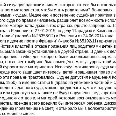
нной ситуации одиноким лицам, которые хотели бы воспольз
тного материнства, чтобы стать родителями? Во-первых, н
овыми к судам. Медленно и постепенно судебная практика в
ого суда по правам человека, расширяет возможность испо
ного материнства даже в тех странах, где это запрещено. Т
ека в Решении от 27.01.2015 по делу “Парадизо и Кампанел
Италии” (жалоба №25358/12) и Решении от 24.06.2014 года 
on) и другие против Франции” (жалоба №65192/11) признав
ствия властей в отказе признания лиц родителями детей в 
зь была законно установлена в другой стране. В данных де
ворению in vitro, для которого были использованы сперма 
а, после чего эмбрион был помещён в матку суррогатной м
 суррогатное материнство. Исследуя мотивировку суда четк
режде всего защищает интересы детей и защищает право л
о эти права ни трактовались. Суд не допустил нарушения К
м, 1950), а именно статьи 8 (право на уважение частной и 
ецеденты данного суда, можно предполагать, что и нарушен
а или одинокую мать также не будут нарушены, ведь против
у одиноких отцов или матерей, которые воспользовались м
инства, прежде всего вредило бы интересам ребенка, диск
ждению (появлению на свет) и отбирало бы в волюнтаристи
ь семейные связи.