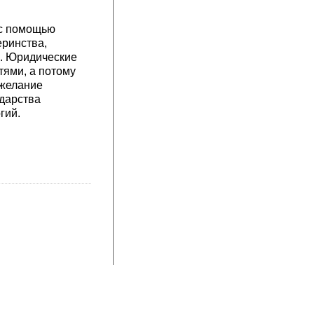
 с помощью
еринства,
я. Юридические
тями, а потому
 желание
ударства
гий.