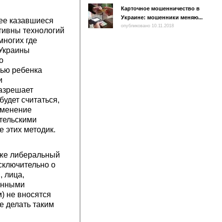
Карточное мошенничество в
Украине: мошенники меняю...
ее казавшиеся
опубликовано 10.11.2018
тивны технологий
многих где
 Украины
о
рью ребенка
и
разрешает
будет считаться,
рименение
тельскими
 этих методик.
аже либеральный
сключительно о
 лица,
енными
м) не вносятся
е делать таким