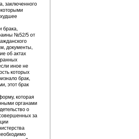
а, заключенного
некоторыми
 худшее
 брака,
раины №52/5 от
ражданского
м, документы,
ие об актах
транных
если иное не
ость которых
изнало брак,
и, этот брак
форму, которая
енными органами
идетельство о
 совершенных за
ации
нистерства
необходимо