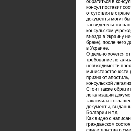
обратиться в консул
консул поставит со
отсутствия в стран
документы могут бы
засвидетельствован
консульском учрежд
въезда в Украину н
браке), после чего
в Украине.
Отдельно хочется о
требование легализ
необходимости прох
министерстве юстици
признают апостиль,
консульской легализ
Стоит также обрати
легализации докуме
заключила соглашен
документы, выданны
Болгарии и т.д.
Как видно с написан
гражданском состоян
свидетельства о сме