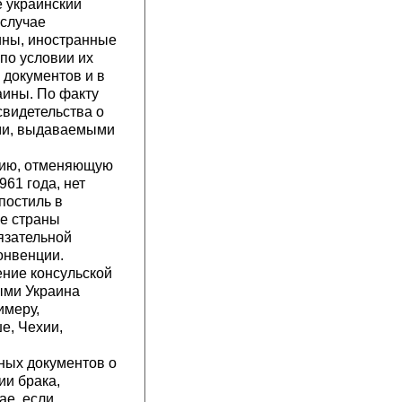
е украинский
 случае
ины, иностранные
по условии их
 документов и в
аины. По факту
свидетельства о
ами, выдаваемыми
нцию, отменяющую
61 года, нет
постиль в
се страны
язательной
онвенции.
ение консульской
ыми Украина
имеру,
е, Чехии,
иных документов о
ии брака,
ае, если