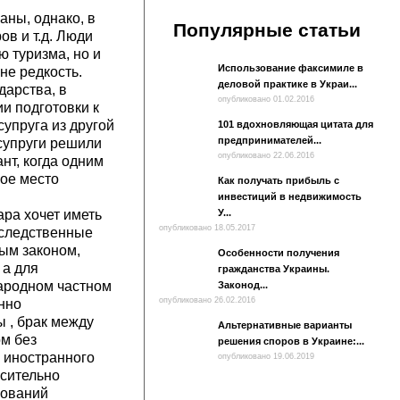
аны, однако, в
Популярные статьи
ов и т.д. Люди
ю туризма, но и
Использование факсимиле в
не редкость.
деловой практике в Украи...
дарства, в
опубликовано 01.02.2016
и подготовки к
упруга из другой
101 вдохновляющая цитата для
предпринимателей...
 супруги решили
опубликовано 22.06.2016
нт, когда одним
ное место
Как получать прибыль с
инвестиций в недвижимость
ара хочет иметь
У...
опубликовано 18.05.2017
аследственные
ным законом,
Особенности получения
 а для
гражданства Украины.
ародном частном
Законод...
опубликовано 26.02.2016
нно
ы , брак между
Альтернативные варианты
м без
решения споров в Украине:...
м иностранного
опубликовано 19.06.2019
осительно
нований