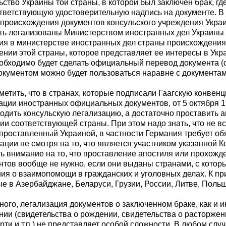
ьство Украины той страны, в которой был заключен брак, гд
ответствующую удостоверительную надпись на документе. В
е происхождения документов консульского учреждения Укра
ть легализованы Министерством иностранных дел Украины 
ия в министерстве иностранных дел страны происхождения
ении этой страны, которое представляет ее интересы в Укр
еобходимо будет сделать официальный перевод документа (
 документом можно будет пользоваться наравне с документ
тметить, что в странах, которые подписали Гаагскую конве
ации иностранных официальных документов, от 5 октября 19
одить консульскую легализацию, а достаточно проставить а
и соответствующей страны. При этом надо знать, что не в
 проставленный Украиной, в частности Германия требует об
ации не смотря на то, что является участником указанной К
ть внимание на то, что проставление апостиля или прохожд
нтов вообще не нужно, если они выданы странами, с котор
ия о взаимопомощи в гражданских и уголовных делах. К пр
е в Азербайджане, Беларуси, Грузии, России, Литве, Польш
ного, легализация документов о заключенном браке, как и 
ии (свидетельства о рождении, свидетельства о расторжен
рти и т.п.) не представляет особой сложности. В любом случ