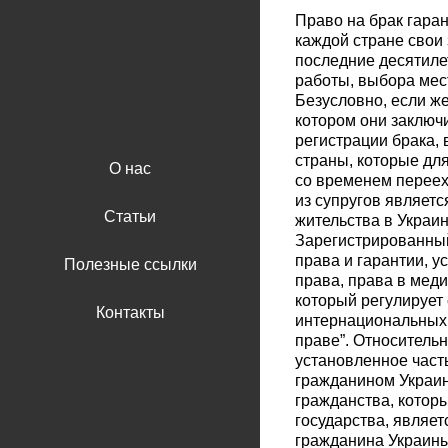
Право на брак гаран
каждой стране свои 
последние десятилет
работы, выбора мес
Безусловно, если же
котором они заключи
регистрации брака, 
страны, которые для
О нас
со временем переех
из супругов являет
Статьи
жительства в Украин
Зарегистрированный 
права и гарантии, у
Полезные ссылки
права, права в меди
который регулирует
Контакты
интернациональных
праве”. Относительн
установленное часть
гражданином Украин
гражданства, котор
государства, являе
гражданина Украины