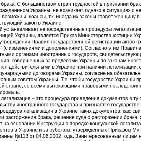
 брака. С большинством стран трудностей в признании брак
гражданином Украины, не возникает, однако в ситуациях с 
 возможны нюансы, т.к. иногда их законы ставят женщину в
ствующий закон в Украине.
й устанавливает непосредственные процедуры легализации
аницей Украины, является Приказ Министерства юстиции Ук
б утверждении Правил государственной регистрации актов г
е” (с изменениями и дополнениями). Согласно этим Правила
ными органами иностранных государств, свидетельствующ
яния, совершенных за пределами Украины по законам инос
тся действительными в Украине при наличии легализации, 
ународными договорами Украины, согласие на обязательн
овным советом Украины. Т.е. чтобы государство Украины пр
ой стране, со всеми вытекающими правовыми последствиям
ировать.
 легализация – это процедура приведения документов в ту 
ельству иностранного государства и признается государств
Процедура легализации в Украине таких документов, как: св
ли расторжения брака, решение суда о расторжении брака,
т на основании Инструкции о порядке консульской легализ
нтов в Украине и за рубежом, утвержденных Приказом Ми
раины №113 от 04.06.2002 года. Заинтересованным лицам 