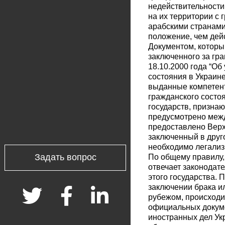
недействительности
на их территории с 
арабскими странами
положение, чем дей
Документом, которы
заключенного за гр
18.10.2000 года “О
состояния в Украин
выданные компетент
гражданского состо
государств, признаю
предусмотрено межд
предоставлено Верх
заключенный в друг
необходимо легализ
Задать вопрос
По общему правилу,
отвечает законодат
этого государства. 
заключении брака и
рубежом, происходи
официальных докуме
иностранных дел Ук