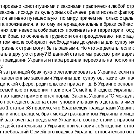
тировано конституциями и законами практически любой стр
законы, исходя из культурных обычаев, религиозных фактор
ия активно путешествуют по миру, причем не только с цель
та проживания, а потому интернациональные браки сейчас 
них или невеста собираются проживать на территории госу
ли брак, то основные трудности они преодолевают на стади
в том числе собирают необходимые документы для супруги/с
 разных стран могут быть разными. Но что же делать, если
ать в другую страну? В данной статье мы рассмотрим вариа
ся гражданин Украины и пара решила переехать на постоян
у.
за границей брак нужно легализировать в Украине, если п
становленные законами Украины для супругов, такие как: н
цинской сфере, родительские права и т.д. В Украине основ
 семейные отношения, является Семейный кодекс Украины,
 пар также применяются нормы Закона Украины “О междун
о последнего закона стоит упомянуть важную деталь, а име
ю 1 статьи 58 правило, что брак между гражданами Украин
ы и иностранцем, брак между гражданином Украины и лицо
ый заключен за пределами Украины в соответствии с право
тся действительным в Украине при условии соблюдения отн
 требований Семейного кодекса Украины относительно ос