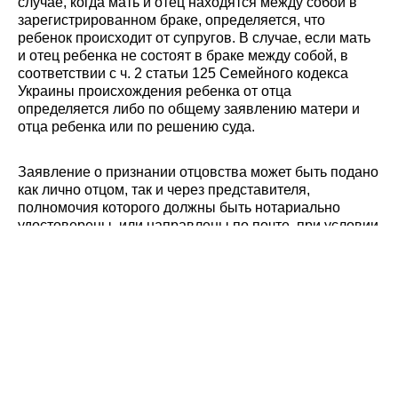
случае, когда мать и отец находятся между собой в
зарегистрированном браке, определяется, что
ребенок происходит от супругов. В случае, если мать
и отец ребенка не состоят в браке между собой, в
соответствии с ч. 2 статьи 125 Семейного кодекса
Украины происхождения ребенка от отца
определяется либо по общему заявлению матери и
отца ребенка или по решению суда.
Заявление о признании отцовства может быть подано
как лично отцом, так и через представителя,
полномочия которого должны быть нотариально
удостоверены, или направлены по почте, при условии
ее нотариального заверения. В случае, когда подать
совместное заявление родителей невозможно, в том
числе в случае, когда один из родителей, например –
мать отрицает отцовство отца, или когда мать уже
внесла в свидетельство о рождении ребенка
сведения, что отец отсутствует, единственным
выходом будет суд. В суде основанием для признания
отцовства за определенным лицом какие-либо
сведения, подтверждающие происхождение ребенка,