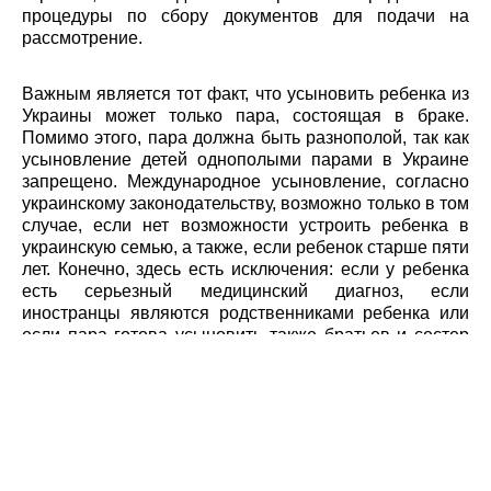
процедуры по сбору документов для подачи на
рассмотрение.
Важным является тот факт, что усыновить ребенка из
Украины может только пара, состоящая в браке.
Помимо этого, пара должна быть разнополой, так как
усыновление детей однополыми парами в Украине
запрещено. Международное усыновление, согласно
украинскому законодательству, возможно только в том
случае, если нет возможности устроить ребенка в
украинскую семью, а также, если ребенок старше пяти
лет. Конечно, здесь есть исключения: если у ребенка
есть серьезный медицинский диагноз, если
иностранцы являются родственниками ребенка или
если пара готова усыновить также братьев и сестер
ребенка, ведь по законодательству Украины
нежелательно разлучать кровных братьев и сестер и
определять их в разные семьи. Это возможно, только
если один из детей серьезно болен.
Также необходимо отметить, что с 2012 года