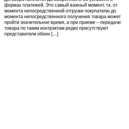
формах платежей. Это самый важный момент, т.к. от
момента непосредственной отгрузки покупателю до
момента непосредственного получения товара может
пройти значительное время, а при приеме – передачи
товара по таким контрактам редко присутствуют
представители обеих […]
Требования к наименованию юридических лиц в
Украине
Каждое вновь созданное юридическое лицо (компания)
должно иметь собственное название, ведь без
названия компания не может отделяться от тысяч