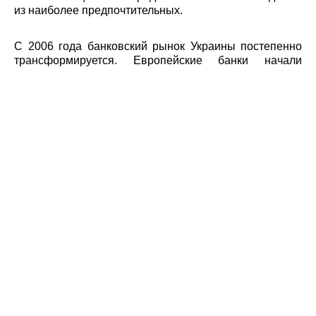
из наиболее предпочтительных.
С 2006 года банковский рынок Украины постепенно
трансформируется. Европейские банки начали
покупать украинские банки один за другим. Приток
капитала из Европы принес новые стандарты
корпоративного управления в украинские банки и
улучшение качества обслуживание клиентов. В
настоящее время, в украинских банках предлагаются
современные розничные банковские технологии и
улучшенные методы обслуживания клиентов. Кроме
того, большинство украинских банков с иностранным
капиталом присутствуют прозрачные правила в
сфере управления, поскольку они являются
публичными компаниями и подотчетны своим
вышестоящим европейским банкам.
Независимо от того, из какой вы страны,
сопоставимые банки, такие как ПриватБанк,
Проминвестбанк и Unicredit Bank Ukraine, могут
предложить вкладчикам депозиты с доходностью 7-