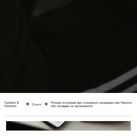
Kydalov &
Ризики іноземців при отриманні громадянства України
Статті
Partners
або посвідки на проживання