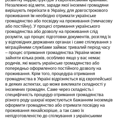
Незалежно від мети, заради якої іноземні громадяни
вирішують переїхати в Україну, для довгострокового
проживання їм необхідно отримати українське
громадянство або посвідку на проживання (тимчасову
або постійну). У процесі отримання українського
громадянства або дозволу на проживання слід
розуміти, що процес підготовки документів, розгляд їх
у відповідних державних органах і саме спілкування з
міграційними службами займає тривалий період часу
– процес отримання громадянства України може
зайняти кілька років, особливо якщо у вас немає
родичів, які мають українське громадянство або
попередньо оформленого постійного дозволу на
проживання. Крім того, процедура отримання
громадянства в Україні відрізняється від європейської
в деяких аспектах, що може викликати складності у
іноземних громадян. Саме через складність і
специфічність процедур отримання громадянства
різного роду шахраї користуються бажанням іноземців
оформити громадянство або отримати посвідку на
проживання якнайскоріше, а так само їх
непідготовленістю до спілкування з українськими