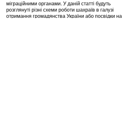
міграційними органами. У даній статті будуть
розглянуті різні схеми роботи шахраїв в галузі
отримання громадянства України або посвідки на
проживання.
Найчастіше, шахраї працюють не індивідуально, а
формують цілі організації. Якщо ви переглядаєте
тематичну інформацію про отримання громадянства
України в інтернет мережі, ви могли зустріти різні
оголошення, в яких вам обіцяють надати
громадянство або посвідку на проживання в
найкоротші терміни і з мінімумом документів, а то й
зовсім без деяких з них. Звернувшись за цими
оголошеннями ви, з високою часткою ймовірності,
маєте ризик потрапити до шахрайської організації. В
оголошеннях шахраї обіцяють свою особисту
присутність при подачі документів і допомогу в
підготовці документів на отримання громадянства або
дозволу на проживання. На ділі ж, охочі отримати
громадянство України іноземці платять за супровід в
міграційні органи, і не отримують ніяких гарантій, крім
словесних. Звичайно, такі організації допоможуть вам