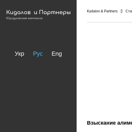
Kydalov & Partners
Ста
Укр
Рус
Eng
Взыскание алиме