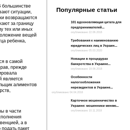
В большинстве
Популярные статьи
вают ситуации,
нки возвращаются
101 вдохновляющая цитата для
жают за границу
предпринимателей...
лу тех или иных
опубликовано 22.06.2016
 положение вещей
тца ребенка,
Требования к наименованию
юридических лиц в Украин...
опубликовано 05.03.2020
Новации в процедурах
ся в самой
банкротства в Украине...
прав, прежде
опубликовано 19.06.2018
цировала
Особенности
й является
налогообложения
ельщик алиментов
нерезидентов в Украине...
рств,
опубликовано 04.04.2016
Карточное мошенничество в
Украине: мошенники меняю...
ы в части
опубликовано 10.11.2018
сполнения
венцией, а в
 подать пакет