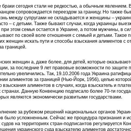
браки сегодня стали не редкостью, а обычным явлением. 
транцем сопровождается переездом за границу. Но также бы
изнь между супругами не складывается и женщины – украи
асто – с детьми. Также бывают случаи, когда украинцы выез
, при этом семья остается в Украине, а потом мужчины, в си
рывают по своей воле отношения с семьей и детьми. Такое
их женщин искать пути и способы взыскания алиментов с о
за границей.
нских женщин а, даже более, для детей, которые оказывают
ии, за последние 9 лет правовые возможности по защите 
ительно увеличились. Так, 19.10.2006 года Украина ратифи
нии алиментов за границей (Нью-Йорк, 1956), целью которо
 взыскания алиментов в случаях, когда взыскатель и плат
 странах. Данную Конвенцию подписало более 70-ти госуда
орых являются экономически развитыми государствами.
полнение за рубежом решений национальных органов Украин
в было усложненным. Сейчас же процедура признания и и
 судов на территориях стран-подписантов регулируется Кон
решения украинского суда взыскателю алиментов достаточно