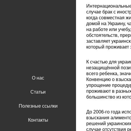
Интернациональные 
случае брак с инос
когда совместная ж
домой на Украину, ч
на работe или учебу
обстоятельств, пре
заставляет украинск
который проживает 
К счастью для украи
незащищённой позиц
всего ребенка, знач
О нас
Конвенцию о взыска
упрощение процедур
проживают в разных
Статьи
большинство из кот
Полезные ссылки
До 2006-го года ис
взыскания алименто
Контакты
решений украинских
случае отсутствия 