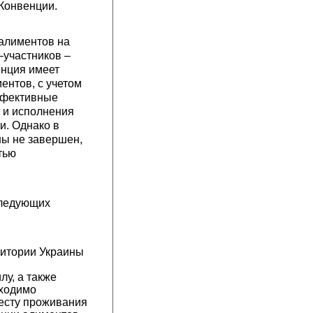
 Конвенции.
алиментов на
–участников –
енция имеет
ентов, с учетом
ффективные
 и исполнения
и. Однако в
ны не завершен,
тью
следующих
ритории Украины
лу, а также
бходимо
есту проживания