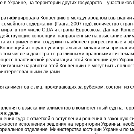
 в Украине, на территории других государств – участников
а ратифицировала Конвенцию о международном взыскании 
 семейного содержания (Гаага, 2007 год), количество стран
в мира, в том числе США и страны Евросоюза. Данная Конв
 действующие конвенции, направленные на взыскание алим
та их применения, содержит наиболее прогрессивные и э
Конвенций и создает универсальные механизмы признания
в том числе и для стран с различными правовыми системам
оцесс практической реализации этой Конвенции для Украи
озитивные наработки этой Конвенции не могут быть полнос
аинтересованными лицами.
я алиментов с лиц, проживающих за рубежом, состоит из 
явления о взыскании алиментов в компетентный суд на тер
я в деле.
ения суда с отметкой о вступлении решения в законную си
ожности исполнения решения на территории Украины, нео
ториальное отделение Министерства юстиции Украины по м