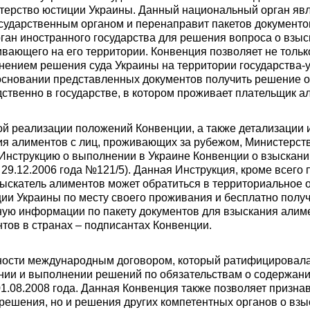
терство юстиции Украины. Данный национальный орган яв
ударственным органом и перенаправит пакетов документо
ган иностранного государства для решения вопроса о взы
ивающего на его территории. Конвенция позволяет не тольк
нением решения суда Украины на территории государства-
 основании представленных документов получить решение 
ственно в государстве, в котором проживает плательщик а
ой реализации положений Конвенции, а также детализации 
я алиментов с лиц, проживающих за рубежом, Министерст
Инструкцию о выполнении в Украине Конвенции о взыскани
 29.12.2006 года №121/5). Данная Инструкция, кроме всего 
взыскатель алиментов может обратиться в территориальное 
ии Украины по месту своего проживания и бесплатно полу
ную информации по пакету документов для взыскания алим
тов в странах – подписантах Конвенции.
ости международным договором, который ратифицировала 
нии и выполнении решений по обязательствам о содержании 
1.08.2008 года. Данная Конвенция также позволяет призна
 решения, но и решения других компетентных органов о вз