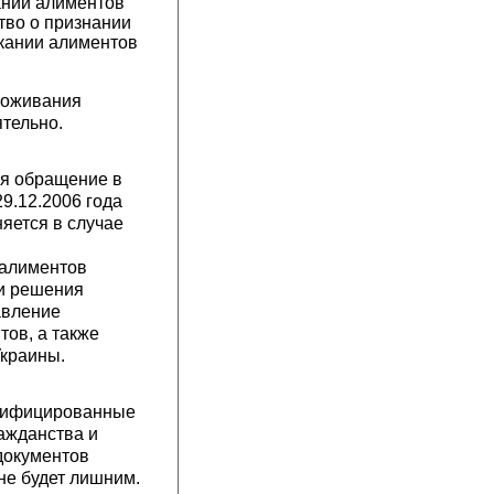
ании алиментов
тво о признании
кании алиментов
роживания
тельно.
ся обращение в
9.12.2006 года
яется в случае
 алиментов
ти решения
авление
ов, а также
Украины.
атифицированные
ажданства и
документов
не будет лишним.