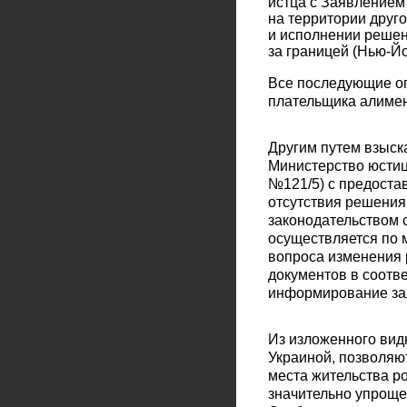
истца с Заявлением
на территории друг
и исполнении решен
за границей (Нью-Йо
Все последующие оп
плательщика алимен
Другим путем взыск
Министерство юстиц
№121/5) с предоста
отсутствия решения 
законодательством 
осуществляется по 
вопроса изменения
документов в соотв
информирование зая
Из изложенного вид
Украиной, позволяю
места жительства р
значительно упроще