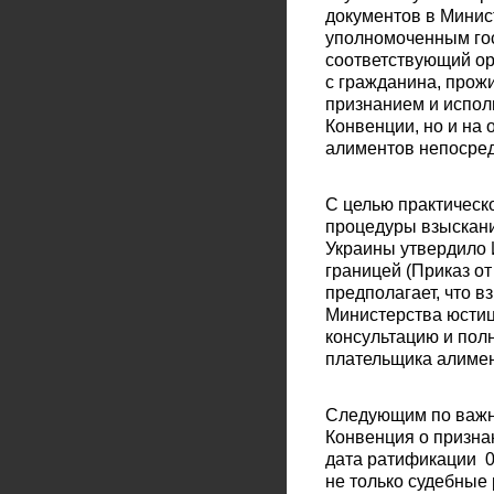
документов в Минис
уполномоченным гос
соответствующий ор
с гражданина, прож
признанием и испол
Конвенции, но и на
алиментов непосред
С целью практическ
процедуры взыскани
Украины утвердило 
границей (Приказ от
предполагает, что 
Министерства юстиц
консультацию и пол
плательщика алимен
Следующим по важн
Конвенция о призна
дата ратификации 0
не только судебные