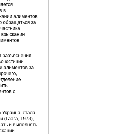
ляется
в в
скании алиментов
о обращаться за
участника
о взыскании
лиментов.
и разъяснения
во юстиции
и алиментов за
прочего,
отделение
чить
ентов с
Украина, стала
(Гаага, 1973),
вать и выполнять
ыскании