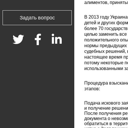
алиментов, принятые
В 2013 году Украин
Задать вопрос
детей и других форм
более 70 государст
целью заменить все
положительного опы
нормы предыдущих 
судебных решений, 
настоящее время пр
потому некоторые п
использованными з
Процедура взыскани
этапов:
Подача искового за
и получение решени
После получения реш
документа о невозм
обратиться в терри