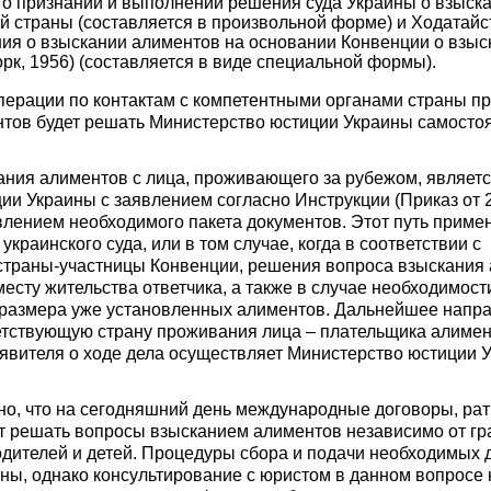
 о признании и выполнении решения суда Украины о взыск
ой страны (составляется в произвольной форме) и Ходатайс
ия о взыскании алиментов на основании Конвенции о взыс
рк, 1956) (составляется в виде специальной формы).
ерации по контактам с компетентными органами страны п
тов будет решать Министерство юстиции Украины самостоя
ания алиментов с лица, проживающего за рубежом, являет
ии Украины с заявлением согласно Инструкции (Приказ от 2
влением необходимого пакета документов. Этот путь примен
украинского суда, или в том случае, когда в соответствии с
страны-участницы Конвенции, решения вопроса взыскания
месту жительства ответчика, а также в случае необходимос
 размера уже установленных алиментов. Дальнейшее напр
етствующую страну проживания лица – плательщика алимент
вителя о ходе дела осуществляет Министерство юстиции 
но, что на сегодняшний день международные договоры, р
т решать вопросы взысканием алиментов независимо от гр
одителей и детей. Процедуры сбора и подачи необходимых 
ны, однако консультирование с юристом в данном вопросе 