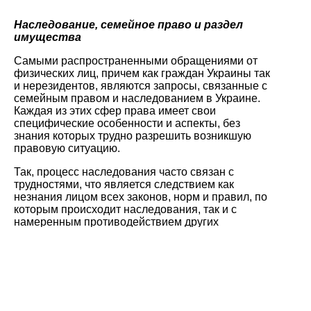
Наследование, семейное право и раздел
имущества
Самыми распространенными обращениями от
физических лиц, причем как граждан Украины так
и нерезидентов, являются запросы, связанные с
семейным правом и наследованием в Украине.
Каждая из этих сфер права имеет свои
специфические особенности и аспекты, без
знания которых трудно разрешить возникшую
правовую ситуацию.
Так, процесс наследования часто связан с
трудностями, что является следствием как
незнания лицом всех законов, норм и правил, по
которым происходит наследования, так и с
намеренным противодействием других
заинтересованных лиц. В большинстве случаев
даже сам факт получения или необходимости
получения наследства становится для лица
сплошной неожиданностью. Результатом такого
состояния вещей становится необходимость
вступления в разные имущественные споры и
продолжительная судебная волокита, которая