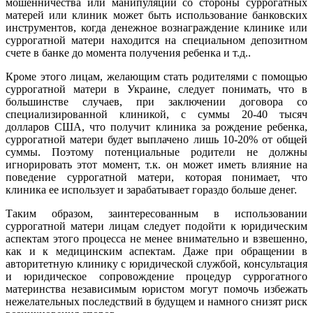
мошенничества или манипуляций со стороны суррогатных
матерей или клиник может быть использование банковских
инструментов, когда денежное вознаграждение клинике или
суррогатной матери находится на специальном депозитном
счете в банке до момента получения ребенка и т.д..
Кроме этого лицам, желающим стать родителями с помощью
суррогатной матери в Украине, следует понимать, что в
большинстве случаев, при заключении договора со
специализированной клиникой, с суммы 20-40 тысяч
долларов США, что получит клиника за рождение ребенка,
суррогатной матери будет выплачено лишь 10-20% от общей
суммы. Поэтому потенциальные родители не должны
игнорировать этот момент, т.к. он может иметь влияние на
поведение суррогатной матери, которая понимает, что
клиника ее использует и зарабатывает гораздо больше денег.
Таким образом, заинтересованным в использовании
суррогатной матери лицам следует подойти к юридическим
аспектам этого процесса не менее внимательно и взвешенно,
как и к медицинским аспектам. Даже при обращении в
авторитетную клинику с юридической службой, консультация
и юридическое сопровождение процедур суррогатного
материнства независимым юристом могут помочь избежать
нежелательных последствий в будущем и намного снизят риск