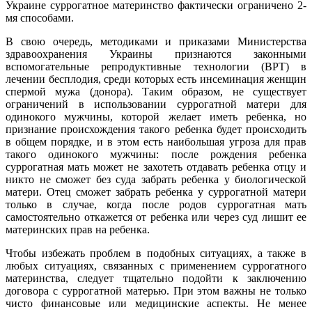
Украине суррогатное материнство фактически ограничено 2-
мя способами.
В свою очередь, методиками и приказами Министерства
здравоохранения Украины признаются законными
вспомогательные репродуктивные технологии (ВРТ) в
лечении бесплодия, среди которых есть инсеминация женщин
спермой мужа (донора). Таким образом, не существует
ограничений в использовании суррогатной матери для
одинокого мужчины, которой желает иметь ребенка, но
признание происхождения такого ребенка будет происходить
в общем порядке, и в этом есть наибольшая угроза для прав
такого одинокого мужчины: после рождения ребенка
суррогатная мать может не захотеть отдавать ребенка отцу и
никто не сможет без суда забрать ребенка у биологической
матери. Отец сможет забрать ребенка у суррогатной матери
только в случае, когда после родов суррогатная мать
самостоятельно откажется от ребенка или через суд лишит ее
материнских прав на ребенка.
Чтобы избежать проблем в подобных ситуациях, а также в
любых ситуациях, связанных с применением суррогатного
материнства, следует тщательно подойти к заключению
договора с суррогатной матерью. При этом важны не только
чисто финансовые или медицинские аспекты. Не менее