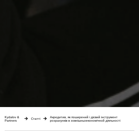
Kydalov &
Aкредитив, як поширений і дієвий інструмент
Статті
Partners
розрахунків в зовнішньоекономічной діяльності