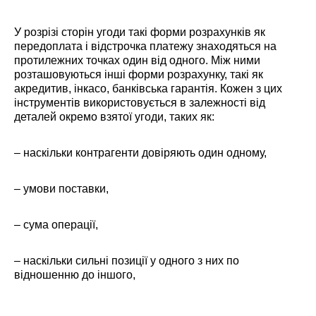
У розрізі сторін угоди такі форми розрахунків як
передоплата і відстрочка платежу знаходяться на
протилежних точках один від одного. Між ними
розташовуються інші форми розрахунку, такі як
акредитив, інкасо, банківська гарантія. Кожен з цих
інструментів використовується в залежності від
деталей окремо взятої угоди, таких як:
– наскільки контрагенти довіряють один одному,
– умови поставки,
– сума операції,
– наскільки сильні позиції у одного з них по
відношенню до іншого,
– між якими країнами відбувається бізнес,