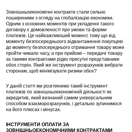
Зовнішньоекономічні контракти стали сильно
поширеними з огляду на глобалізацію економіки.
Одним з основних моментів при укладенні такого
договору є домовленості про умови та форми
платежів. Це найважливіший момент, тому що від
моменту безпосередньоого відвантаження покупцеві
до моменту безпосереднього отримання товару може
пройти чимало часу, а при прийомі – передачі товару
за такими контрактами рідко присутні представники
обох сторін. Який же інструмент розрахунків вибрати
сторонам, щоб мінімізувати ризики обох?
У даній статті ми розглянемо такий інструмент
платежів по зовнішньоекономічній діяльності як
акредитив, який визнаний самим універсальним
способом взаєморозрахунків, і детально зупинимося
на його плюсах і мінусах.
ІНСТРУМЕНТИ ОПЛАТИ
ЗА
ЗОВНІШНЬОЕКОНОМІЧНИМИ КОНТРАКТАМИ