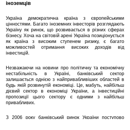
іноземців
Україна демократична країна з європейськими
цінностями. Багато іноземних інвесторів розглядають
Україну як ринок, що розвивається в різних сферах
бізнесу. Хоча на світовій арені Україна позиціонується
як країна з високим ступенем ризику, є багато
можливостей отримання високих доходів від
інвестицій.
Незважаючи на новини про політичну та економічну
нестабільність в Україні, банківський сектор
залишається однією з найпривабливіших областей в
будь якій розвинутій економіці. Це, мабуть, найбільш
дієвий сектор в економіці України, а інвестиційні
пропозиції цього сектору є одними з найбільш
привабливих.
З 2006 року банківський ринок України поступово
трансформується. Європейські банки почали
скуповувати українські банки один за іншим. Приплив