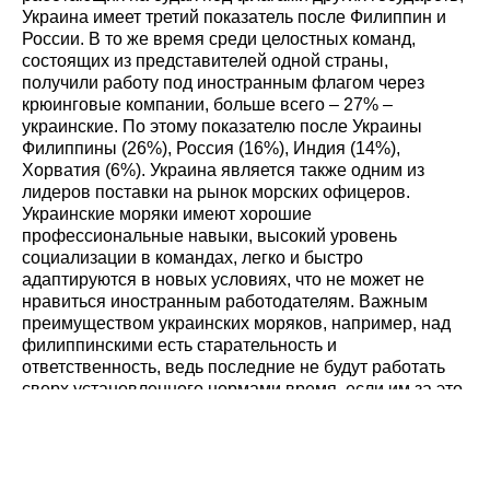
Украина имеет третий показатель после Филиппин и
России. В то же время среди целостных команд,
состоящих из представителей одной страны,
получили работу под иностранным флагом через
крюинговые компании, больше всего – 27% –
украинские. По этому показателю после Украины
Филиппины (26%), Россия (16%), Индия (14%),
Хорватия (6%). Украина является также одним из
лидеров поставки на рынок морских офицеров.
Украинские моряки имеют хорошие
профессиональные навыки, высокий уровень
социализации в командах, легко и быстро
адаптируются в новых условиях, что не может не
нравиться иностранным работодателям. Важным
преимуществом украинских моряков, например, над
филиппинскими есть старательность и
ответственность, ведь последние не будут работать
сверх установленного нормами время, если им за это
не заплатят, зато украинцы отличаются
самостоятельностью, инициативностью, способностью
к принятию нестандартных решений.
Часть моряков устраиваются на работу